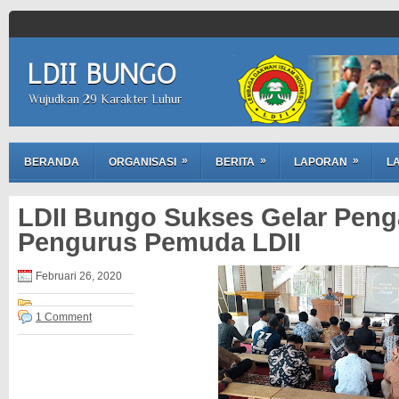
LDII BUNGO
Wujudkan 29 Karakter Luhur
»
»
»
BERANDA
ORGANISASI
BERITA
LAPORAN
LA
LDII Bungo Sukses Gelar Peng
Pengurus Pemuda LDII
Februari 26, 2020
1 Comment