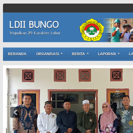
LDII BUNGO
Wujudkan 29 Karakter Luhur
»
»
»
BERANDA
ORGANISASI
BERITA
LAPORAN
LA