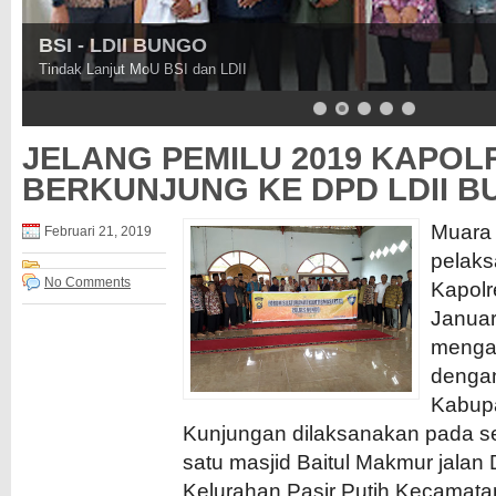
BSI - LDII BUNGO
Tindak Lanjut MoU BSI dan LDII
JELANG PEMILU 2019 KAPOL
BERKUNJUNG KE DPD LDII 
Muara
Februari 21, 2019
pelaks
No Comments
Kapol
Januar
menga
denga
Kabup
Kunjungan dilaksanakan pada sel
satu masjid Baitul Makmur jala
Kelurahan Pasir Putih Kecamata