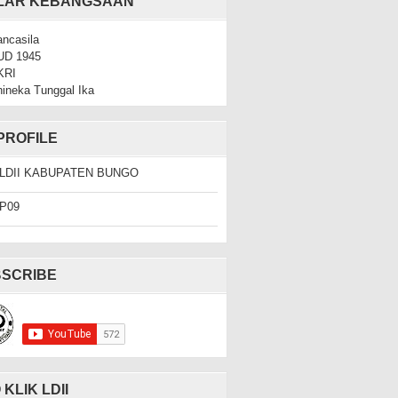
ILAR KEBANGSAAN
ncasila
UD 1945
KRI
ineka Tunggal Ika
PROFILE
LDII KABUPATEN BUNGO
P09
SCRIBE
 KLIK LDII