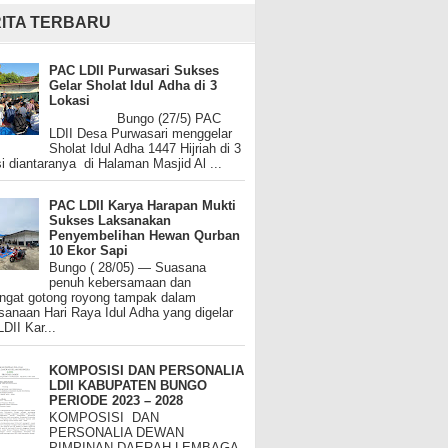
ITA TERBARU
PAC LDII Purwasari Sukses
Gelar Sholat Idul Adha di 3
Lokasi
Bungo (27/5) PAC
LDII Desa Purwasari menggelar
Sholat Idul Adha 1447 Hijriah di 3
i diantaranya di Halaman Masjid Al ...
PAC LDII Karya Harapan Mukti
Sukses Laksanakan
Penyembelihan Hewan Qurban
10 Ekor Sapi
Bungo ( 28/05) — Suasana
penuh kebersamaan dan
gat gotong royong tampak dalam
sanaan Hari Raya Idul Adha yang digelar
DII Kar...
KOMPOSISI DAN PERSONALIA
LDII KABUPATEN BUNGO
PERIODE 2023 – 2028
KOMPOSISI DAN
PERSONALIA DEWAN
PIMPINAN DAERAH LEMBAGA