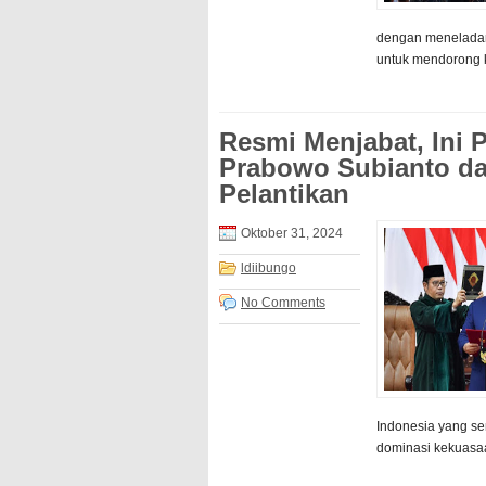
dengan meneladani
untuk mendorong k
Resmi Menjabat, Ini 
Prabowo Subianto da
Pelantikan
Oktober 31, 2024
ldiibungo
No Comments
Indonesia yang ser
dominasi kekuasaa