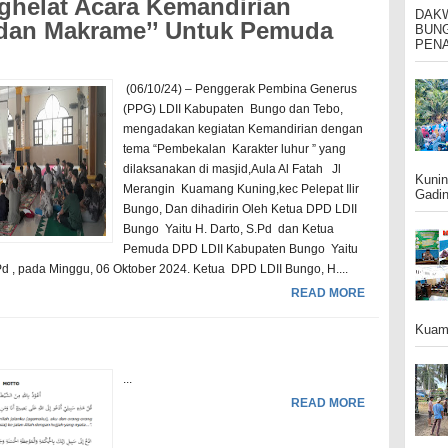
helat Acara Kemandirian
DAK
dan Makrame’’ Untuk Pemuda
BUNG
PENA
(06/10/24) – Penggerak Pembina Generus
(PPG) LDII Kabupaten Bungo dan Tebo,
mengadakan kegiatan Kemandirian dengan
tema “Pembekalan Karakter luhur ” yang
dilaksanakan di masjid,Aula Al Fatah Jl
Kunin
Merangin Kuamang Kuning,kec Pelepat Ilir
Gadin
Bungo, Dan dihadirin Oleh Ketua DPD LDII
Bungo Yaitu H. Darto, S.Pd dan Ketua
Pemuda DPD LDII Kabupaten Bungo Yaitu
Pd , pada Minggu, 06 Oktober 2024. Ketua DPD LDII Bungo, H....
READ MORE
Kuama
...
READ MORE