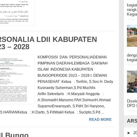
kegia
rangk
Kegia
SONALIA LDII KABUPATEN
3 – 2028
denga
KOMPOSISI DAN PERSONALIADEWAN
kegiat
PIMPINAN DAERAHLEMBAGA DAKWAH
ISLAM INDONESIA KABUPATEN
BUNGOPERIODE 2023 – 2028 I. DEWAN
PENASEHAT Ketua : Torihin, S.Sos H. Dedy
Kusnaedy Suherman,S.Pd Muchlis
Arifin Sekretaris : H.Maryadi Anggota :
A.ShomadH.Marsono.FAH.SoimunH.Ahmad
Disel
DPD P
SuparnoErwansyah, S.PdH.Sri Haryono,
 HARIANKetua : H.Darto, S.PdWakil Ketua : Sucipto,S.Pd ...
READ MORE
ARS
►
2
II Bungo