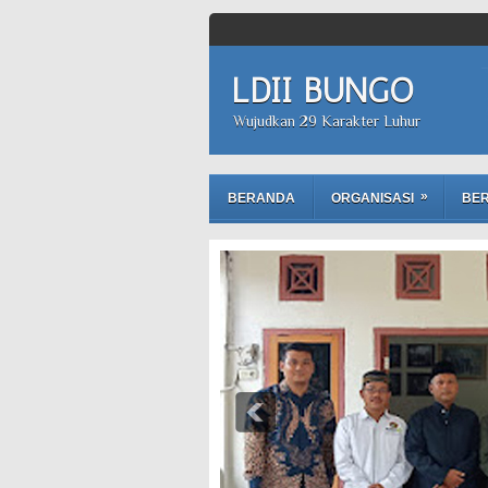
LDII BUNGO
Wujudkan 29 Karakter Luhur
»
BERANDA
ORGANISASI
BER