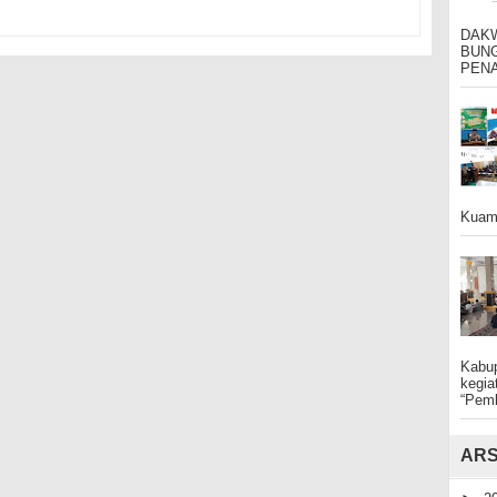
DAK
BUNG
PENA
Kuama
Kabu
kegia
“Pem
ARS