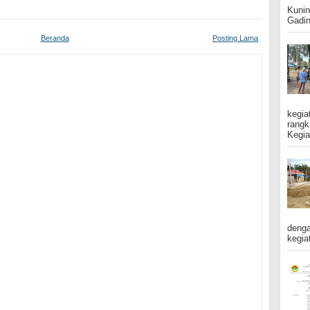
Kunin
Gadin
Beranda
Posting Lama
kegia
rangk
Kegia
denga
kegiat