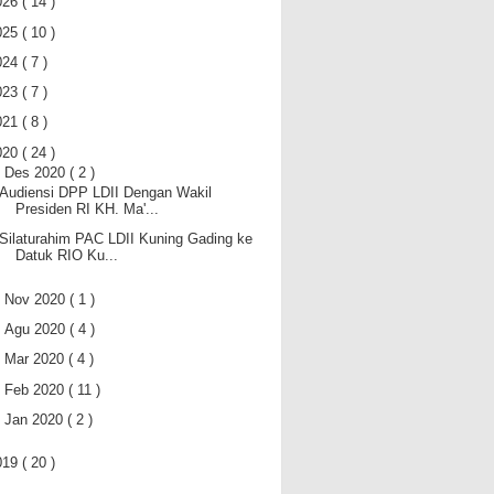
026
( 14 )
025
( 10 )
024
( 7 )
023
( 7 )
021
( 8 )
020
( 24 )
▼
Des 2020
( 2 )
Audiensi DPP LDII Dengan Wakil
Presiden RI KH. Ma'...
Silaturahim PAC LDII Kuning Gading ke
Datuk RIO Ku...
►
Nov 2020
( 1 )
►
Agu 2020
( 4 )
►
Mar 2020
( 4 )
►
Feb 2020
( 11 )
►
Jan 2020
( 2 )
019
( 20 )