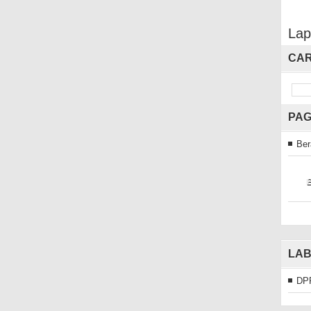
Lap
CAR
PA
Ber
LAB
DP