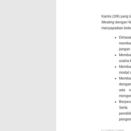
Kamis (3/9) yang 
Meating
dengan Wa
menyapaikan beber
Dimasa
memban
jangan
Memba
usaha 
Memban
modal 
Memban
dengan
ada ra
mengemb
Berper
Serta
pendi
pengem