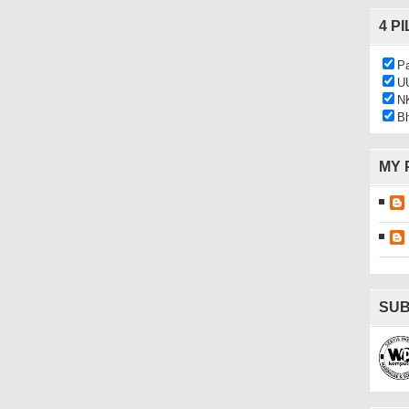
4 P
Pa
U
N
Bh
MY 
SUB