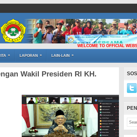
WELCOME TO OFFICIAL WEBSITE LEM
»
»
»
ITA
LAPORAN
LAIN-LAIN
ngan Wakil Presiden RI KH.
SOS
PEN