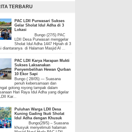
ITA TERBARU
PAC LDII Purwasari Sukses
Gelar Sholat Idul Adha di 3
Lokasi
Bungo (27/5) PAC
LDII Desa Purwasari menggelar
Sholat Idul Adha 1447 Hijriah di 3
i diantaranya di Halaman Masjid Al ...
PAC LDII Karya Harapan Mukti
Sukses Laksanakan
Penyembelihan Hewan Qurban
10 Ekor Sapi
Bungo ( 28/05) — Suasana
penuh kebersamaan dan
gat gotong royong tampak dalam
sanaan Hari Raya Idul Adha yang digelar
DII Kar...
Puluhan Warga LDII Desa
Kuning Gading Ikuti Sholat
Idul Adha dengan Khusuk
Bungo(28/5) – Suasana
khusyuk menyelimuti halaman
Masjid Nurul Huda PAC LDII