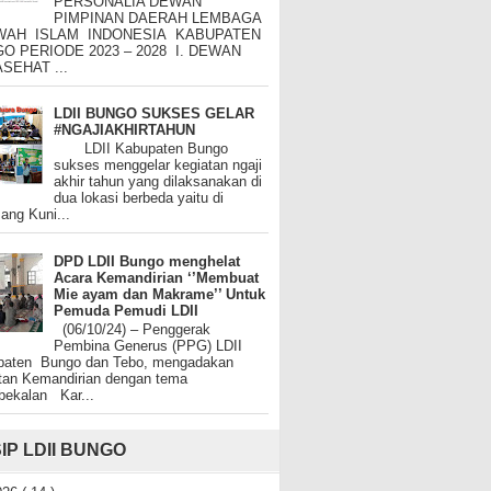
PERSONALIA DEWAN
PIMPINAN DAERAH LEMBAGA
WAH ISLAM INDONESIA KABUPATEN
O PERIODE 2023 – 2028 I. DEWAN
SEHAT ...
LDII BUNGO SUKSES GELAR
#NGAJIAKHIRTAHUN
LDII Kabupaten Bungo
sukses menggelar kegiatan ngaji
akhir tahun yang dilaksanakan di
dua lokasi berbeda yaitu di
ng Kuni...
DPD LDII Bungo menghelat
Acara Kemandirian ‘’Membuat
Mie ayam dan Makrame’’ Untuk
Pemuda Pemudi LDII
(06/10/24) – Penggerak
Pembina Generus (PPG) LDII
paten Bungo dan Tebo, mengadakan
tan Kemandirian dengan tema
bekalan Kar...
IP LDII BUNGO