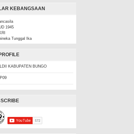
ILAR KEBANGSAAN
ncasila
UD 1945
KRI
ineka Tunggal Ika
PROFILE
LDII KABUPATEN BUNGO
P09
SCRIBE