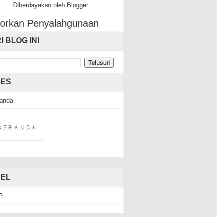
Diberdayakan oleh
Blogger
.
orkan Penyalahgunaan
I BLOG INI
GES
anda
B E R A N D A
EL
P