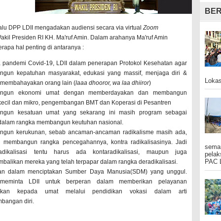
BER
lalu DPP LDII mengadakan audiensi secara via virtual
Zoom
kil Presiden RI KH. Ma'ruf Amin. Dalam arahanya Ma'ruf Amin
apa hal penting di antaranya :
 pandemi Covid-19, LDII dalam penerapan Protokol Kesehatan agar
gun kepatuhan masyarakat, edukasi yang massif, menjaga diri &
Lokas
 membahayakan orang lain (
laaa dhooror, wa laa dhiiror
)
ngun ekonomi umat dengan memberdayakan dan membangun
kecil dan mikro, pengembangan BMT dan Koperasi di Pesantren
gun kesatuan umat yang sekarang ini masih program sebagai
dalam rangka membangun keutuhan nasional.
gun kerukunan, sebab ancaman-ancaman radikalisme masih ada,
 membangun rangka pencegahannya, kontra radikalisasinya. Jadi
seman
dikalisasi tentu harus ada kontaradikalisasi, maupun juga
pelak
PAC L
alikan mereka yang telah terpapar dalam rangka deradikalisasi.
an dalam menciptakan Sumber Daya Manusia(SDM) yang unggul.
 meminta LDII untuk berperan dalam memberikan pelayanan
dikan kepada umat melalui pendidikan vokasi dalam arti
bangan diri.