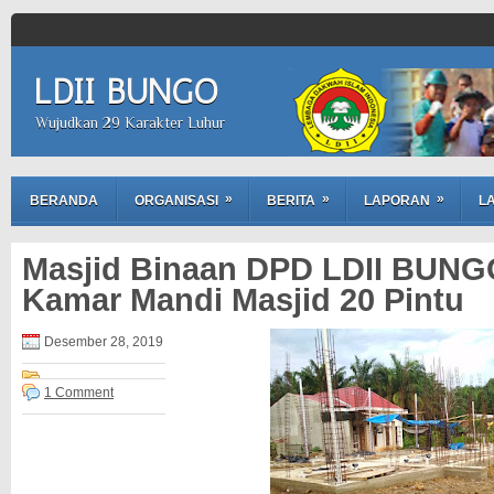
LDII BUNGO
Wujudkan 29 Karakter Luhur
»
»
»
BERANDA
ORGANISASI
BERITA
LAPORAN
LA
Masjid Binaan DPD LDII BUN
Kamar Mandi Masjid 20 Pintu
Desember 28, 2019
1 Comment